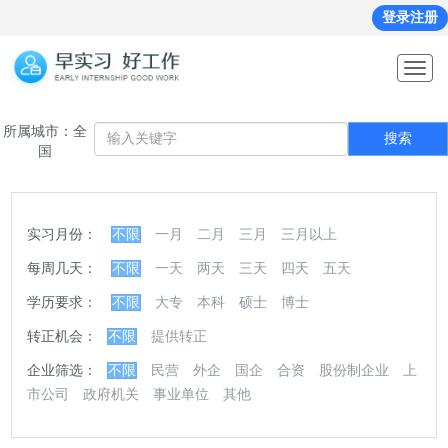
登录注册
Toggl
navig
所属城市：全
搜索
国
实习月份：
不限
一月
二月
三月
三月以上
每周几天：
不限
一天
两天
三天
四天
五天
学历要求：
不限
大专
本科
硕士
博士
转正机会：
不限
提供转正
企业筛选：
不限
民营
外企
国企
合资
股份制企业
上
市公司
政府机关
事业单位
其他